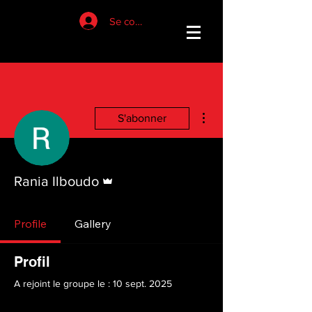
Se connecter
Plus d'actions
S'abonner
Administrateur
Rania Ilboudo
Profile
Gallery
Profil
A rejoint le groupe le : 10 sept. 2025