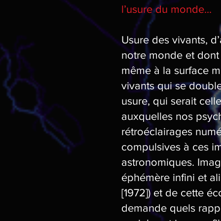
l’usure du monde...
Usure des vivants, d’
notre monde et dont o
même à la surface me
vivants qui se double
usure, qui serait cel
auxquelles nos psych
rétroéclairages numér
compulsives à ces i
astronomiques. Imag
éphémère infini et al
[1972]) et de cette éc
demande quels rappor