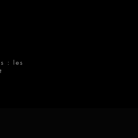
s : les
t