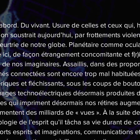
abord. Du vivant. Usure de celles et ceux qui, 
n soustrait aujourd’hui, par frottements violent
urtrie de notre globe. Planétaire comme ocula
 ici, de façon étrangement concomitante et f(r)i
le de nos imaginaires. Assaillis, dans des propor
és connectées sont encore trop mal habituées.
iques et fléchissants, sous les coups de bouto
mages technoélectriques désormais produites 
es qui impriment désormais nos rétines augme
imentent des milliards de « vues ». À la suite 
ologie de l’esprit qu’il tâcha sa vie durant de 
ts esprits et imaginations, communications et