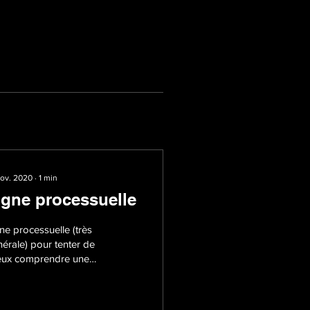
nov. 2020
∙
1
min
igne processuelle
ne processuelle (très
érale) pour tenter de
eux comprendre une
dio communautaire
estinienne en ligne,
io Al Hara Violence...