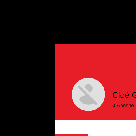
Cloé G
0
Abonné
Profile
Gallery