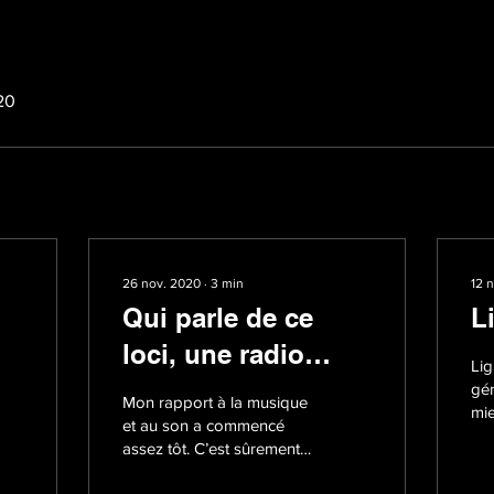
020
26 nov. 2020
∙
3
min
12 
Qui parle de ce
L
loci, une radio
Lig
communautaire
gén
Mon rapport à la musique
mi
palestinienne, et
et au son a commencé
ra
assez tôt. C’est sûrement
pourquoi?
i...
pal
dû au fait d’avoir suivi des
Rad