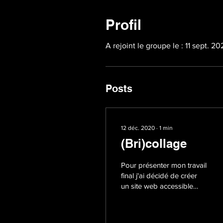
Profil
A rejoint le groupe le : 11 sept. 2
Posts
12 déc. 2020
∙
1
min
(Bri)collage
Pour présenter mon travail
final j'ai décidé de créer
un site web accessible
depuis l'adresse suivante:
https://cgrav007.wixsite.com/mys