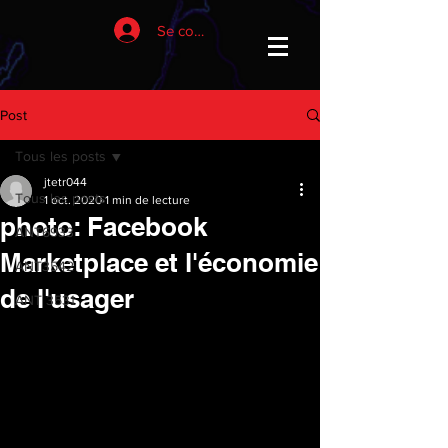
Se connecter
Post
Tous les posts
jtetr044
Tous les posts
1 oct. 2020
1 min de lecture
photo: Facebook
ANT6933
Marketplace et l'économie
ANT3542
de l'usager
ANT 3531