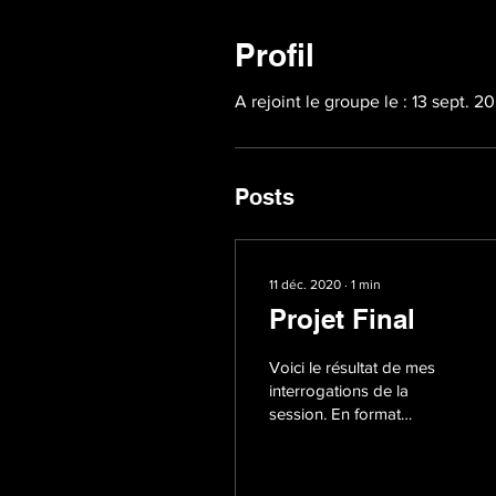
Profil
A rejoint le groupe le : 13 sept. 2
Posts
11 déc. 2020
∙
1
min
Projet Final
Voici le résultat de mes
interrogations de la
session. En format
dialogue entre deux amis
anonymes se déroulant
dans le lieu numérique