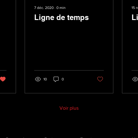
7 déc. 2020
∙
0
min
15 
Ligne de temps
L
10
0
Voir plus