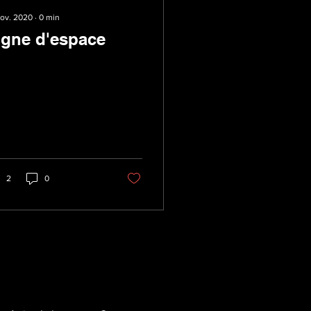
nov. 2020
∙
0
min
igne d'espace
2
0