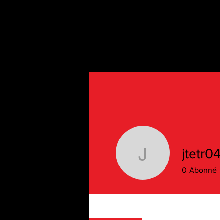
jtetr0
jtetr044
0
Abonné
Profile
Gallery