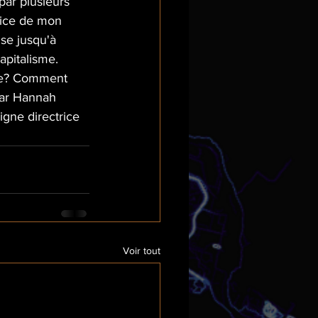
 par plusieurs 
rice de mon 
ise jusqu'à 
apitalisme. 
mme? Comment 
 par Hannah 
igne directrice 
Voir tout