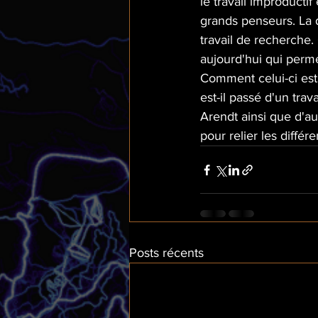
le travail improductif
grands penseurs. La d
travail de recherche. 
aujourd'hui qui perme
Comment celui-ci est
est-il passé d'un trav
Arendt ainsi que d'au
pour relier les diffé
Posts récents