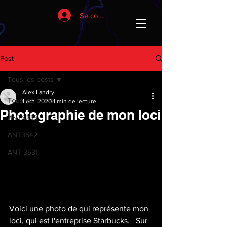
Se connecter
Post
Tous les posts
Alex Landry
Tous les posts
1 oct. 2020
1 min de lecture
Photographie de mon loci
ANT6933
ANT3542
ANT 3531
Voici une photo de qui représente mon 
loci, qui est l'entreprise Starbucks.   Sur 