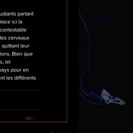
udiants partant 
ace ici la 
 contestable 
 des cerveaux 
quittant leur 
ions. Bien que 
, iel 
pays pour en 
t les différents 