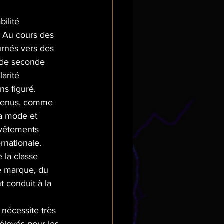
bilité 
. Au cours des 
urnés vers des 
 de seconde 
arité 
ns figuré.
evenus, comme 
a mode et 
 vêtements 
rnationale. 
 la classe 
e marque, du 
 conduit à la 
nécessite très 