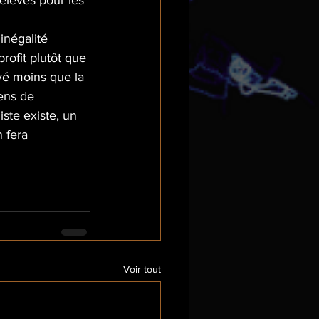
élevés pour les 
inégalité 
rofit plutôt que 
yé moins que la 
ens de 
iste existe, un 
 fera 
Voir tout