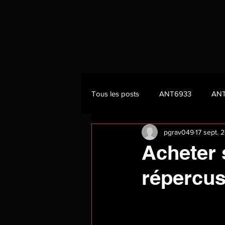
Tous les posts
ANT6933
AN
pgrav049
17 sept. 
Acheter 
répercus