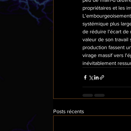
peu de main-d'œuvre 
propriétaires et les i
L'embourgeoisement et 
systémique plus large
de réduire l'écart de
valeur de son travai
production fassent un 
virage massif vers l
inévitablement ressur
Posts récents