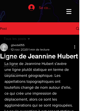
Se connecter
Post
Tous les posts
gbeda055
Tous les posts
12 nov. 2020
1 min de lecture
Ligne de Jeannine Hubert
ANT6933
La ligne de Jeannine Hubert s'avère 
ANT3542
une ligne plutôt statique en terme de 
ANT 3531
déplacement géographique. Les 
appellations topographiques ont 
toutefois changé de nom autour d'elle, 
ce qui crée une impression de 
déplacement, alors ce sont les 
agglomérations qui se sont regroupées. 