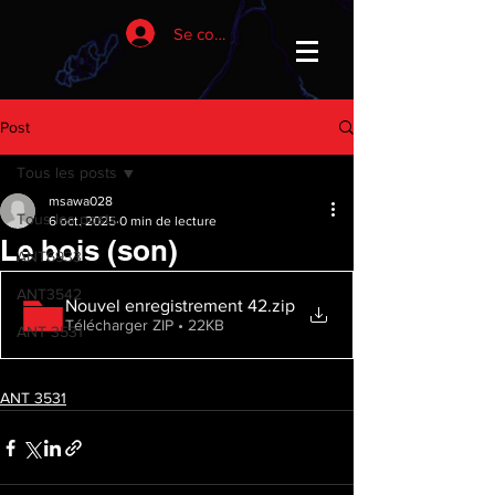
Se connecter
Post
Tous les posts
msawa028
Tous les posts
6 oct. 2025
0 min de lecture
Le bois (son)
ANT6933
ANT3542
Nouvel enregistrement 42
.zip
Télécharger ZIP • 22KB
ANT 3531
ANT 3531