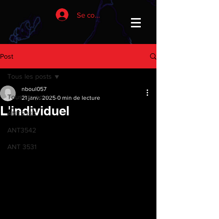
Se connecter
Post
Tous les posts
nboul057
Tous les posts
21 janv. 2025
0 min de lecture
L'individuel
ANT6933
ANT3542
ANT 3531