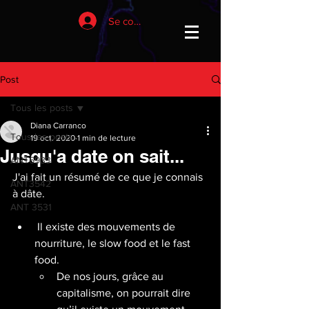
Se connecter
Post
Tous les posts
Diana Carranco
Tous les posts
19 oct. 2020
1 min de lecture
Jusqu'a date on sait...
ANT6933
J'ai fait un résumé de ce que je connais 
ANT3542
à dâte. 
ANT 3531
 Il existe des mouvements de 
nourriture, le slow food et le fast 
food. 
De nos jours, grâce au 
capitalisme, on pourrait dire 