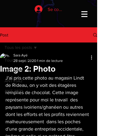
Se connecter
Post
Tous les posts
Sara Ayé
Tous les posts
28 sept. 2020
1 min de lecture
Image 2: Photo
ANT6933
J'ai pris cette photo au magasin Lindt 
ANT3542
de Rideau, on y voit des étagères 
ANT 3531
remplies de chocolat. Cette image 
représente pour moi le travail  des 
paysans ivoiriens/ghanéen ou autres 
dont les efforts et les profits reviennent 
malheureusement  dans les poches 
d'une grande entreprise occidentale, 