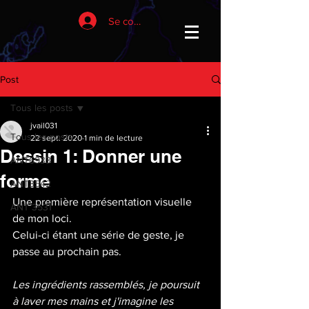
Se connecter
Post
Tous les posts
jvail031
Tous les posts
22 sept. 2020
1 min de lecture
Dessin 1: Donner une
ANT6933
forme
ANT3542
Une première représentation visuelle 
ANT 3531
de mon loci. 
Celui-ci étant une série de geste, je 
passe au prochain pas.
Les ingrédients rassemblés, je poursuit 
à laver mes mains et j'imagine les 