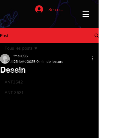
Se connecter
Post
Tous les posts
fmali096
Tous les posts
25 févr. 2025
0 min de lecture
Dessin
ANT6933
ANT3542
ANT 3531