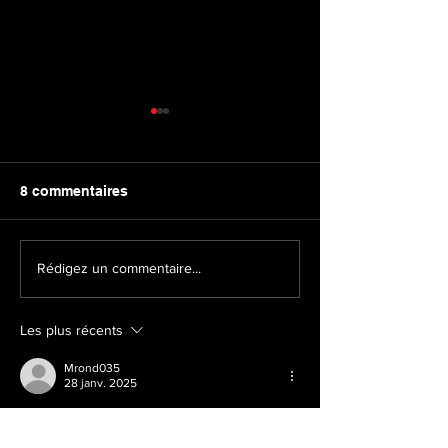
8 commentaires
Présence ou fausse
Une présence (q
Rédigez un commentaire...
présence?
difficilement d
Les plus récents
Mrond035
28 janv. 2025
Marc Rondeau