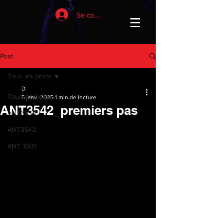
Se connecter
Post
Tous les posts
D.
Tous les posts
5 janv. 2025
1 min de lecture
ANT3542_premiers pas
ANT6933
ANT3542
ANT 3531