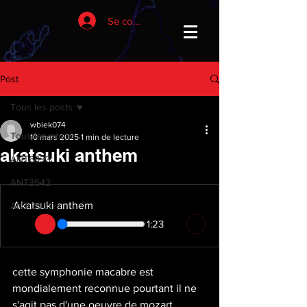
Se connecter
Post
Tous les posts
wbiek074
Tous les posts
10 mars 2025
1 min de lecture
akatsuki anthem
ANT6933
ANT3542
Akatsuki anthem
ANT 3531
1:23
cette symphonie macabre est 
mondialement reconnue pourtant il ne 
s'agit pas d'une oeuvre de mozart 