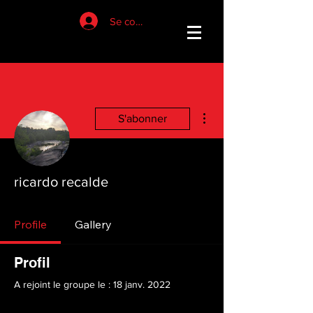
Se connecter
Plus d'actions
S'abonner
ricardo recalde
Profile
Gallery
Profil
A rejoint le groupe le : 18 janv. 2022