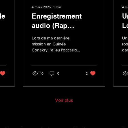
4 mars 2025
∙
1
min
4 m
de
Enregistrement
U
audio (Rap
L
Guinéen)
p
Lors de ma dernière
Un 
mission en Guinée
ros
Conakry, j'ai eu l'occasion,
dan
lorsque le travaille me
est
permettait de me reposer
je 
un peu, d'enregistrer...
Le..
10
0
2
Voir plus