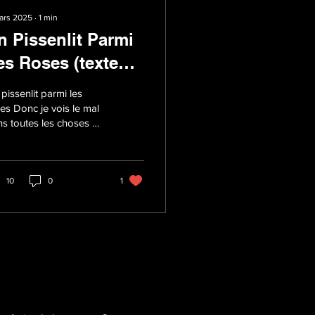
ars 2025
∙
1
min
n Pissenlit Parmi
es Roses (texte
oétique)
pissenlit parmi les
es Donc je vois le mal
s toutes les choses On
 plusieurs dans ma tête,
sais plus à qui je cause
.
10
0
1