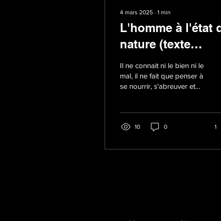
4 mars 2025
∙
1
min
L'homme à l'état 
nature (texte
prosaïque)
Il ne connait ni le bien ni le
mal, il ne fait que penser à
se nourrir, s'abreuver et
s'amuser. Il n'a pas peur
de blesser ou de vexer,...
10
0
1