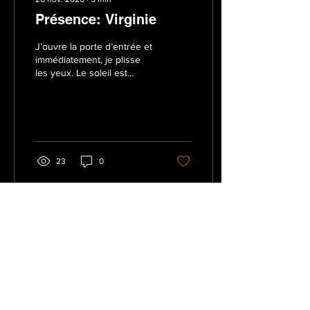
Présence: Virginie
J’ouvre la porte d’entrée et
immédiatement, je plisse
les yeux. Le soleil est
éblouissant, la chaleur,
écrasante. Cela fait
longtemps que...
23
0
19 nov. 2020
∙
2
min
Une ligne dans le
temps: Courte histoire
de la mesure du temps
L'idée du "temps dans le