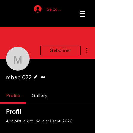
Se connecter
Plus d'actions
S'abonner
mbaci072
Écrivain
Administrateur
mbaci072
Profile
Gallery
Profil
A rejoint le groupe le : 11 sept. 2020