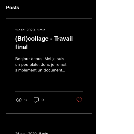
Posts
11 déc. 2020
∙
1
min
(Bri)collage - Travail
final
Bonjour à tous! Moi je suis
un peu plate, donc je remet
simplement un document
PDF accompagné d'un
court enregistrement
introductif pour...
17
0
26 nov. 2020
∙
5
min