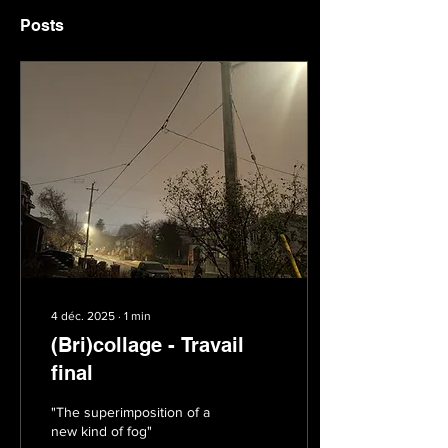
Posts
4 déc. 2025
∙
1
min
(Bri)collage - Travail
final
"The superimposition of a
new kind of fog"