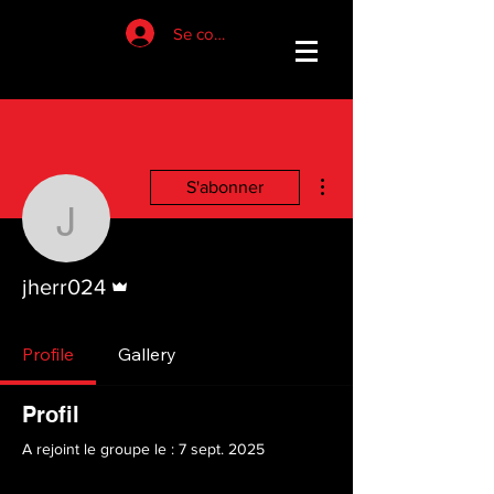
Se connecter
Plus d'actions
S'abonner
jherr024
Administrateur
jherr024
Profile
Gallery
Profil
A rejoint le groupe le : 7 sept. 2025