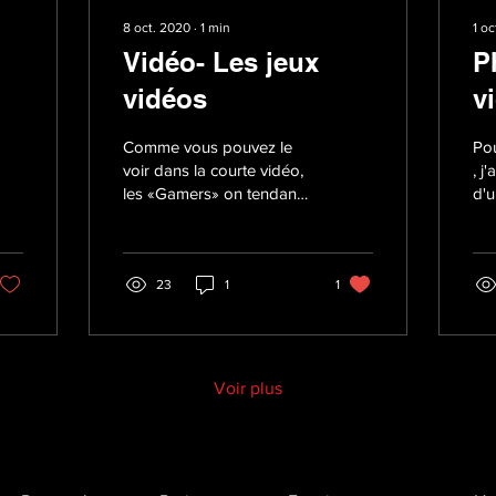
8 oct. 2020
∙
1
min
1 o
Vidéo- Les jeux
P
vidéos
v
Comme vous pouvez le
Pou
voir dans la courte vidéo,
, j
les «Gamers» on tendance
d'u
a acheter beaucoup de
(Lo
jeux même s'ils ne vont
un
pas jouer à tous...
ami
23
1
1
Voir plus