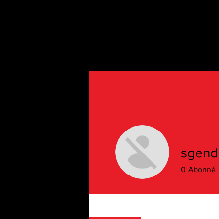
sgend
0
Abonné
Profile
Gallery