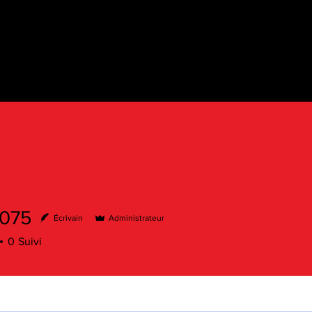
075
Écrivain
Administrateur
0
Suivi