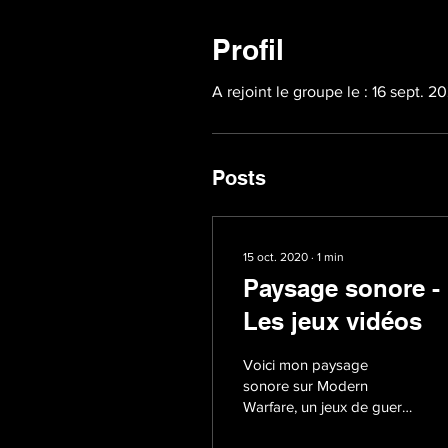
Profil
A rejoint le groupe le : 16 sept. 2
Posts
15 oct. 2020
∙
1
min
Paysage sonore -
Les jeux vidéos
Voici mon paysage
sonore sur Modern
Warfare, un jeux de guerre
qui se noue en ligne avec