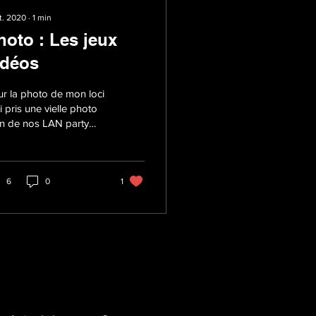
ct. 2020
∙
1
min
hoto : Les jeux
idéos
r la photo de mon loci
'ai pris une vielle photo
n de nos LAN party
cal Arena Network) ,
 rassemblement entre
s sur un...
6
0
1