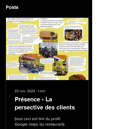
Posts
23 nov. 2025
∙
1
min
Présence - La
persective des clients
(tout ceci est tiré du profil
Google maps du restaurant)