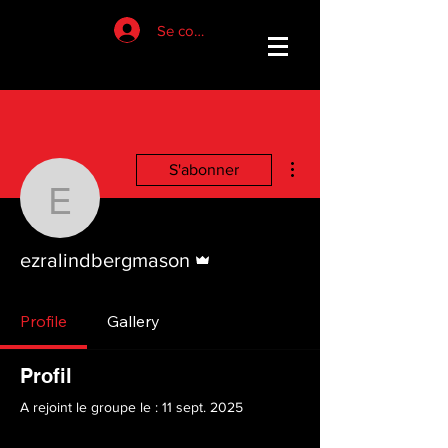
Se connecter
Plus d'actions
S'abonner
ezralindbergmason
Administrateur
ezralindbergmason
Profile
Gallery
Profil
A rejoint le groupe le : 11 sept. 2025