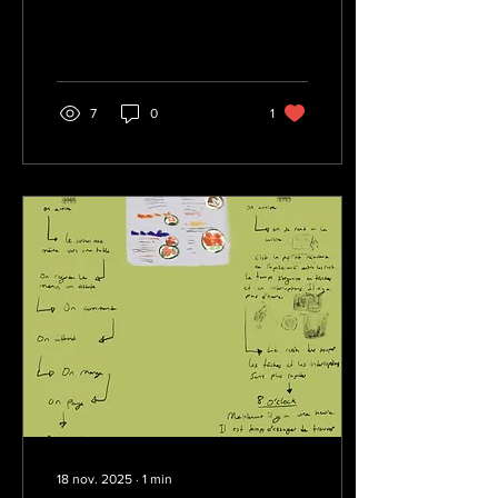
7
0
1
18 nov. 2025
∙
1
min