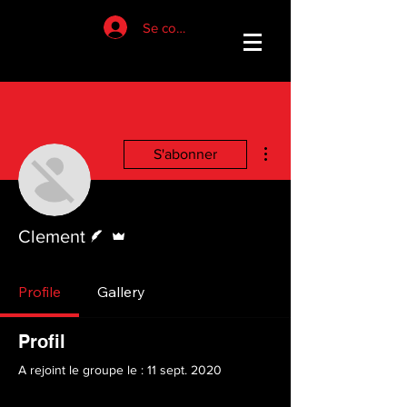
Se connecter
Plus d'actions
S'abonner
Écrivain
Administrateur
Clement
Profile
Gallery
Profil
A rejoint le groupe le : 11 sept. 2020