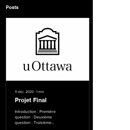
Posts
11 déc. 2020
∙
1
min
Projet Final
Introduction : Première
question : Deuxième
question : Troisième
question :