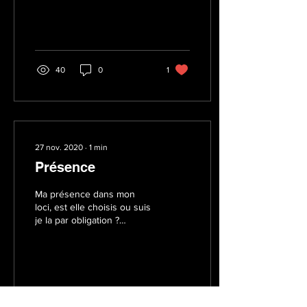
40
0
1
27 nov. 2020
∙
1
min
Présence
Ma présence dans mon
loci, est elle choisis ou suis
je la par obligation ?
Comme tous mes
camarades je suis étudiant
et je dois payer...