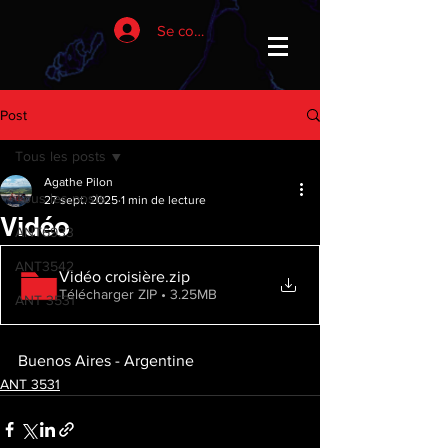
Se connecter
Post
Tous les posts
Agathe Pilon
Tous les posts
27 sept. 2025
1 min de lecture
Vidéo
ANT6933
ANT3542
Vidéo croisière
.zip
Télécharger ZIP • 3.25MB
ANT 3531
Buenos Aires - Argentine
ANT 3531