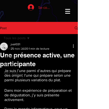
Se connecter
Post
Tous les posts
jvail031
Tous les posts
25 nov. 2020
1 min de lecture
Une présence active, une
ANT6933
participante
ANT3542
Je suis l’une parmi d’autres qui prépare 
ANT 3531
des 
onigiri
; l'une qui prépare selon une 
parmi plusieurs variations du plat. 
Dans mon expérience de préparation et 
de dégustation, j’y suis présente 
activement.
Dans le monde informatique, sous un 