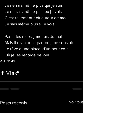
Je ne sais même plus qui je suis
Je ne sais même plus où je vais
C’est tellement noir autour de moi
Je sais même plus si je vois
Parmi les roses, j’me fais du mal
Mais il n’y a nulle part où j’me sens bien
Je rêve d’une place, d’un petit coin
Où je les regarde de loin
ANT3542
Voir tout
Posts récents