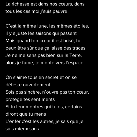
La richesse est dans nos cœurs, dans 
tous les cas moi j’suis pauvre
C’est la même lune, les mêmes étoiles, 
il y a juste les saisons qui passent
Mais quand ton cœur il est brisé, tu 
peux être sûr que ça laisse des traces
Je ne me sens pas bien sur la Terre, 
alors je fume, je monte vers l’espace
On s’aime tous en secret et on se 
déteste ouvertement
Sois pas sincère, n’ouvre pas ton cœur, 
protège tes sentiments
Si tu leur montres qui tu es, certains 
diront que tu mens
L’enfer c'est les autres, je sais que je 
suis mieux sans