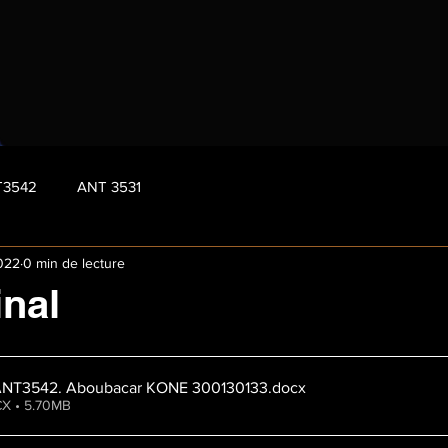
T3542
ANT 3531
2022
0 min de lecture
inal
ANT3542. Aboubacar KONE 300130133
.docx
X • 5.70MB