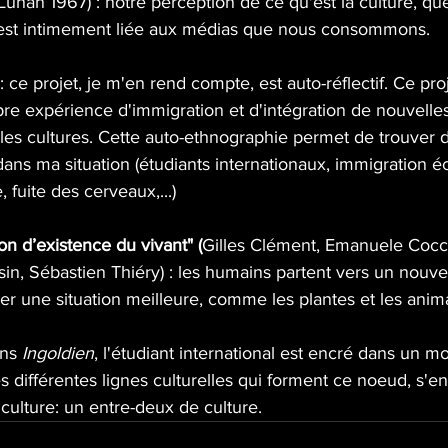
Luhan 1967) : notre perception de ce qu'est la culture, qu
 est intimement liée aux médias que nous consommons.
: ce projet, je m'en rend compte, est auto-réflectif. Ce pr
re expérience d'immigration et d'intégration de nouvelle
ples cultures. Cette auto-ethnographie permet de trouver de
dans ma situation (étudiants internationaux, immigration 
, fuite des cerveaux,...)
on d’existence du vivant" (
Gilles Clément, Emanuele Cocci
in, Sébastien Thiéry) : les humains partent vers un nouve
er une situation meilleure, comme les plantes et les anim
ns 
Ingoldien
, l'étudiant international est encré dans un m
différentes lignes culturelles qui forment ce noeud, s'en
ulture: un entre-deux de culture. 