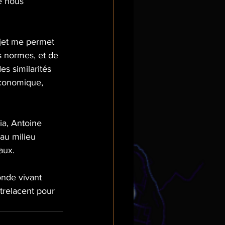
e nous 
ojet me permet 
s normes, et de 
s similarités 
économique, 
a, Antoine 
au milieu 
aux.
onde vivant 
trelacent pour 