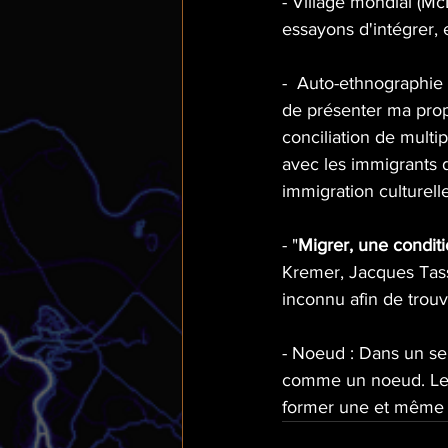
- Village mondial (Mc
essayons d'intégrer,
-  Auto-ethnographie 
de présenter ma prop
conciliation de multi
avec les immigrants 
immigration culturelle
- "
Migrer, une conditi
Kremer, Jacques Tass
inconnu afin de trouv
- Noeud : Dans un se
comme un noeud. Les 
former une et même c