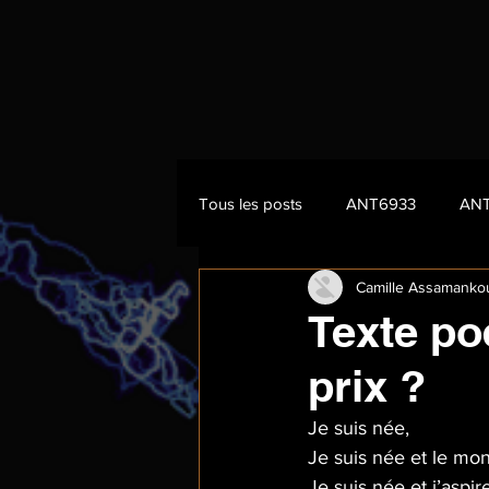
Tous les posts
ANT6933
AN
Camille Assamanko
Texte poé
prix ?
Je suis née,
Je suis née et le mon
Je suis née et j’aspir