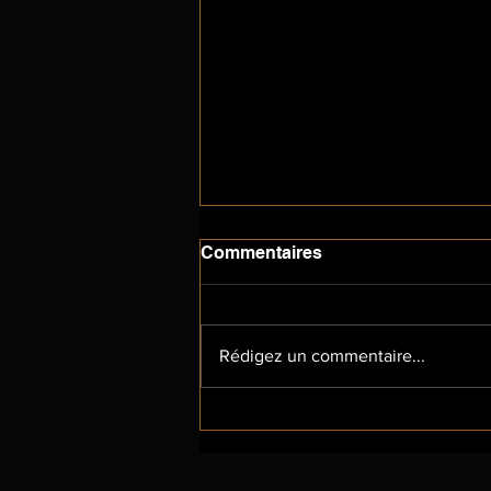
Commentaires
Rédigez un commentaire...
(Bri)colage: aquarelle des
algues