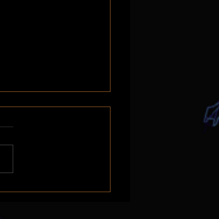
e - où : La ceinture de
gassum