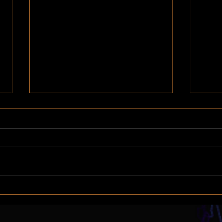
Lignes - quand? : Les
Lign
cyanobactéries
Sar