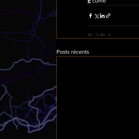
E
 cume 
Posts récents