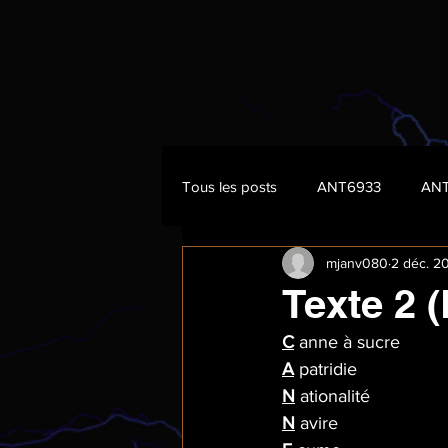
Tous les posts
ANT6933
AN
mjanv080
2 déc. 2
Texte 2 (
C
 anne à sucre
A
 patridie
N
 ationalité
N
 avire