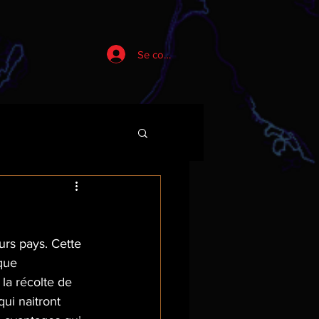
Se connecter
urs pays. Cette 
que 
la récolte de 
ui naitront 