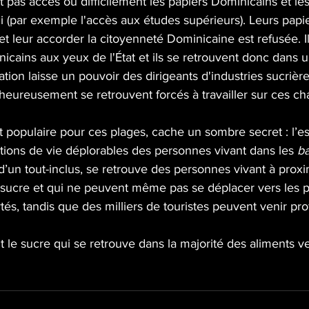
 pas accès ou difficilement les papiers Dominicains et le
 (par exemple l'accès aux études supérieurs). Leurs papie
 et leur accorder la citoyenneté Dominicaine est refusée. 
I
cains aux yeux de l'État et ils se retrouvent donc dans u
uation laisse un pouvoir des dirigeants d'industries sucrièr
heureusement se retrouvent forcés à travailler sur ces c
t populaire pour ces plages, cache un sombre secret : l’e
tions de vie déplorables des personnes vivant dans les 
b
’un tout-inclus, se retrouve des personnes vivant à proxi
ucre et qui ne peuvent même pas se déplacer vers les pla
és, tandis que des milliers de touristes peuvent venir profi
 le sucre qui se retrouve dans la majorité des aliments 