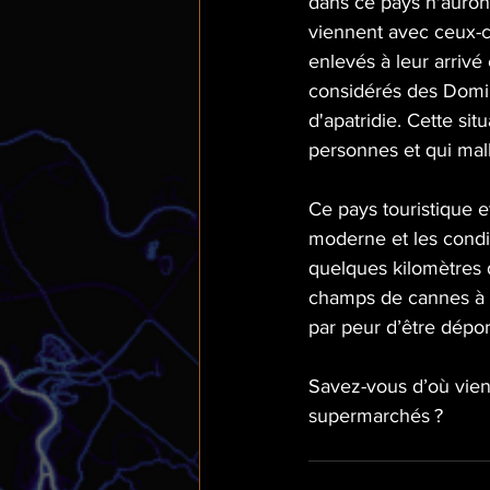
dans ce pays n'auront
viennent avec ceux-ci
enlevés à leur arrivé
considérés des Domini
d'apatridie. Cette sit
personnes et qui mal
Ce pays touristique e
moderne et les condi
quelques kilomètres d
champs de cannes à s
par peur d’être déport
Savez-vous d’où vient
supermarchés ?