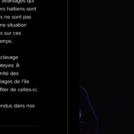
s avantages qui 
rs haïtiens sont 
ls
 ne sont pas 
ne situation 
es sur ces 
hamps.
sclavage 
ateyes
. À 
mité des 
ges de l'île 
ter de celles-ci.
vendus dans nos 