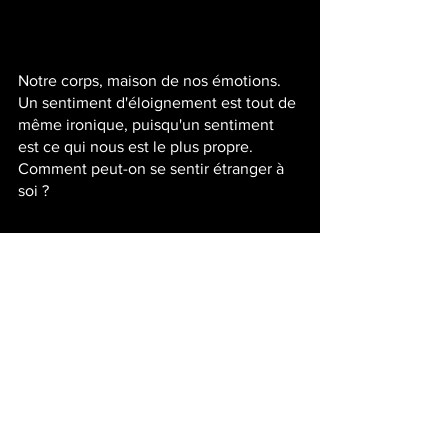
Notre corps, maison de nos émotions. 
Un sentiment d'éloignement est tout de 
même ironique, puisqu'un sentiment 
est ce qui nous est le plus propre. 
Comment peut-on se sentir étranger à 
soi ?
Nous ne sommes pas étranger de rien, 
mais plutôt étranger du regard des 
autres.