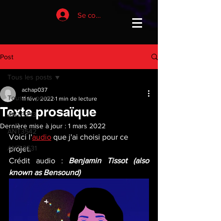
Se connecter
Post
Tous les posts
achap037
Tous les posts
11 févr. 2022
1 min de lecture
Texte prosaïque
ANT6933
Dernière mise à jour :
1 mars 2022
ANT3542
Voici l'
audio
 que j'ai choisi pour ce 
ANT 3531
projet. 
Crédit audio :
 Benjamin Tissot (also 
known as Bensound)