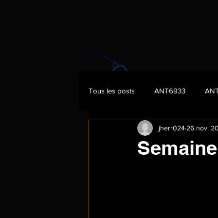
Tous les posts
ANT6933
AN
jherr024
26 nov. 2
Semaine 8