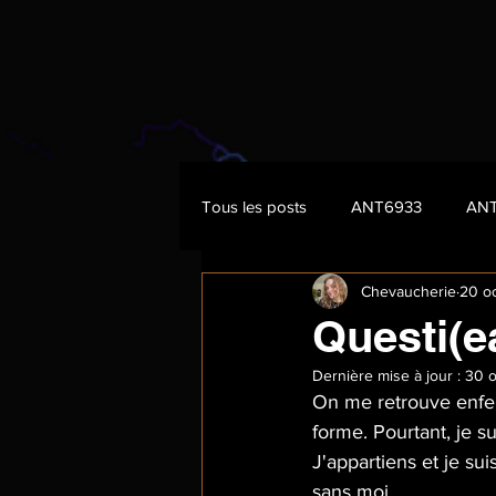
Tous les posts
ANT6933
AN
Chevaucherie
20 o
Questi(e
Dernière mise à jour :
30 o
On me retrouve enfer
forme. Pourtant, je s
J'appartiens et je su
sans moi.