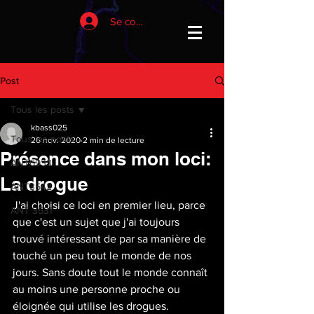
Se connecter
Post
Tous les posts
kbass025
Tous les posts
26 nov. 2020
2 min de lecture
Présence dans mon loci:
ANT6933
La drogue
ANT3542
J'ai choisi ce loci en premier lieu, parce 
ANT 3531
que c'est un sujet que j'ai toujours 
trouvé intéressant de par sa manière de 
touché un peu tout le monde de nos 
jours. Sans doute tout le monde connaît 
au moins une personne proche ou 
éloignée qui utilise les drogues. 