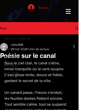
Se connecter
Post
Tous les posts
clahe008
Tous les posts
29 oct. 2025
1 min de lecture
Poésie sur le canal
ANT6933
Sous le ciel clair, le canal s’étire,
ANT3542
miroir tranquille où le vent soupire.
ANT 3531
L’eau glisse lente, douce et fidèle,
gardant le secret de la ville .
Un canard passe, l’heure s’endort,
les feuilles dorées flottent encore.
Tout semble calme, tout se suspend