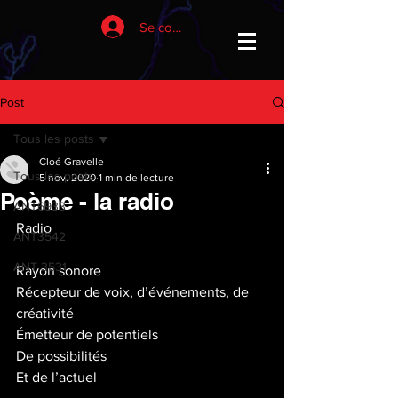
Se connecter
Post
Tous les posts
Cloé Gravelle
Tous les posts
5 nov. 2020
1 min de lecture
Poème - la radio
ANT6933
Radio 
ANT3542
ANT 3531
Rayon sonore
Récepteur de voix, d’événements, de 
créativité
Émetteur de potentiels
De possibilités
Et de l’actuel