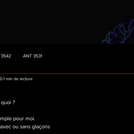
T3542
ANT 3531
20
1 min de lecture
 quoi ?
imple pour moi.
t avec ou sans glaçons