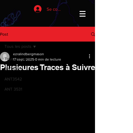
Se connecter
Post
Tous les posts
ezralindbergmason
Tous les posts
17 sept. 2025
0 min de lecture
Plusieures Traces à Suivre
ANT6933
ANT3542
ANT 3531