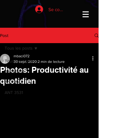
Se connecter
Post
Tous les posts
mbaci072
Tous les posts
30 sept. 2020
2 min de lecture
Photos: Productivité au
ANT6933
quotidien
ANT3542
ANT 3531