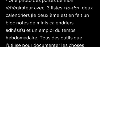
- Une photo des portes de mon 
réfrégirateur avec: 3 listes «
to-do
», deux 
calendriers (le deuxième est en fait un 
bloc notes de minis calendriers 
adhésifs) et un emploi du temps 
hebdomadaire. Tous des outils que 
j'utilise pour documenter les choses 
que j'ai à faire par jour, par semaine, par 
mois et par année... 
Voir tout
Posts récents