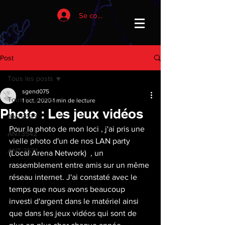
Se connecter
Post
Tous les posts
sgend075
Tous les posts
1 oct. 2020
1 min de lecture
Photo : Les jeux vidéos
ANT6933
Pour la photo de mon loci , j'ai pris une 
ANT3542
vielle photo d'un de nos LAN party 
ANT 3531
(Local Arena Network)  , un 
rassemblement entre amis sur un même 
réseau internet. J'ai constaté avec le 
temps que nous avons beaucoup 
investi d'argent dans le matériel ainsi 
que dans les jeux vidéos qui sont de 