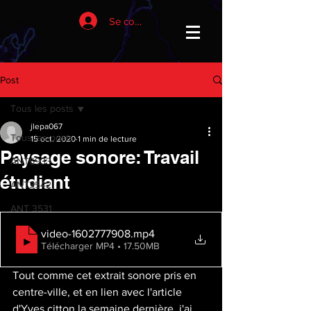
Se connecter
Post
Tous les posts
jlepa067
Tous les posts
15 oct. 2020
1 min de lecture
Paysage sonore: Travail
ANT6933
étudiant
ANT3542
ANT 3531
video-1602777908
.mp4
Télécharger MP4 • 17.50MB
Tout comme cet extrait sonore pris en 
centre-ville, et en lien avec l'article 
d'Yves citton la semaine dernière, j'ai 