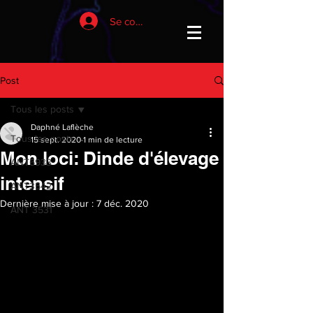
Se connecter
Post
Tous les posts
Daphné Laflèche
Tous les posts
15 sept. 2020
1 min de lecture
Mon loci: Dinde d'élevage
ANT6933
intensif
ANT3542
Dernière mise à jour :
7 déc. 2020
ANT 3531