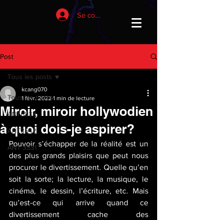
Se connecter
Post
Tous les posts
kcang070
Tous les posts
1 févr. 2022
1 min de lecture
Miroir, miroir hollywodien
ANT6933
à quoi dois-je aspirer?
ANT3542
Pouvoir s’échapper de la réalité est un 
ANT 3531
des plus grands plaisirs que peut nous 
procurer le divertissement. Quelle qu’en 
soit la sorte; la lecture, la musique, le 
cinéma, le dessin, l’écriture, etc. Mais 
qu’est-ce qui arrive quand ce 
divertissement cache des 