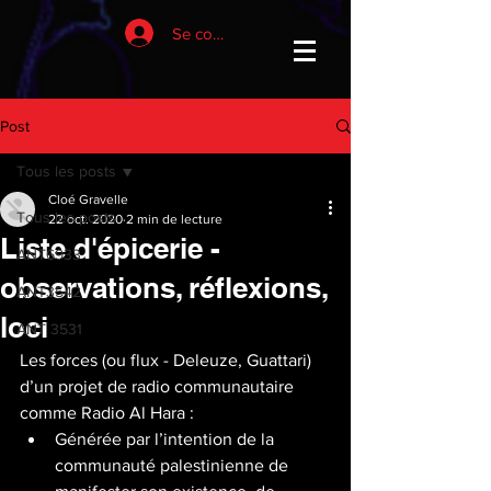
Se connecter
Post
Tous les posts
Cloé Gravelle
Tous les posts
22 oct. 2020
2 min de lecture
Liste d'épicerie -
ANT6933
observations, réflexions,
ANT3542
loci
ANT 3531
Les forces (ou flux - Deleuze, Guattari) 
d’un projet de radio communautaire 
comme Radio Al Hara : 
Générée par l’intention de la 
communauté palestinienne de 