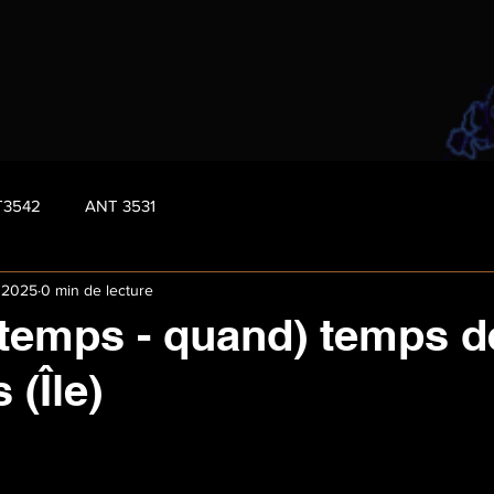
T3542
ANT 3531
 2025
0 min de lecture
(temps - quand) temps d
 (Île)