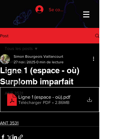
Se connecter
Post
Tous les posts
Simon Bourgeois Vaillancourt
Tous les posts
27 nov. 2025
0 min de lecture
Ligne 1 (espace - où)
ANT6933
Surplomb imparfait
ANT3542
ANT 3531
Ligne 1 (espace - où)
.pdf
Télécharger PDF • 2.86MB
ANT 3531