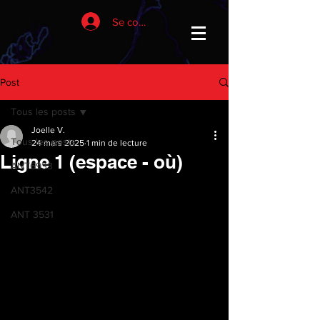
Se connecter
Post
Tous les posts
Joelle V.
Tous les posts
24 mars 2025
1 min de lecture
Ligne 1 (espace - où)
ANT6933
ANT3542
ANT 3531